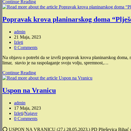
Iznajmljuje
Continue Reading
se
restoran
Popravak krova planinarskog doma “Plješ
Post
admin
author:
Post
21 Maja, 2023
published:
Post
Izleti
category:
Post
0 Comments
comments:
Na objavu o potrebi da se izvrši popravak krova planinarskog doma, n
limar, stavio je na raspolaganje svoju volju, spremnost,…
Popravak
Continue Reading
krova
planinarskog
doma
Uspon na Vranicu
“Plješevica”
Post
admin
author:
Post
17 Maja, 2023
published:
Post
Izleti
/
Najave
category:
Post
0 Comments
comments:
⭕️ USPON NA VRANICU (27.i 28.05.2023.) PD Plješevica Bihać organ