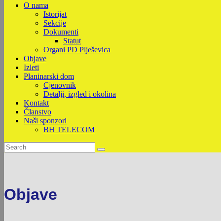
O nama
Istorijat
Sekcije
Dokumenti
Statut
Organi PD Plješevica
Objave
Izleti
Planinarski dom
Cjenovnik
Detalji, izgled i okolina
Kontakt
Članstvo
Naši sponzori
BH TELECOM
Objave