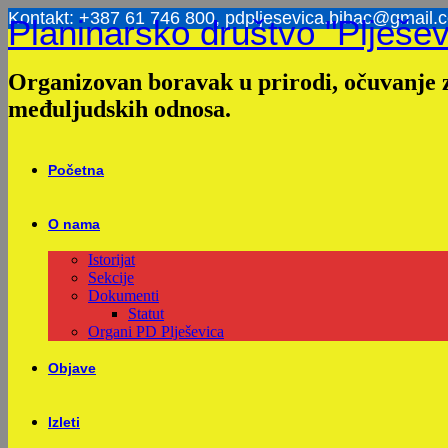
Skip
Kontakt: +387 61 746 800, pdpljesevica.bihac@gmail.
Planinarsko društvo "Plješev
to
content
Organizovan boravak u prirodi, očuvanje z
međuljudskih odnosa.
Početna
O nama
Istorijat
Sekcije
Dokumenti
Statut
Organi PD Plješevica
Objave
Izleti