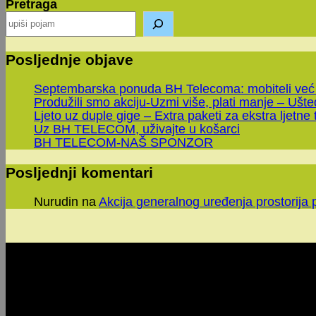
Pretraga
the
next
page
Posljednje objave
Septembarska ponuda BH Telecoma: mobiteli već
Produžili smo akciju-Uzmi više, plati manje – Ušt
Ljeto uz duple gige – Extra paketi za ekstra ljetne 
Uz BH TELECOM, uživajte u košarci
BH TELECOM-NAŠ SPONZOR
Posljednji komentari
Nurudin
na
Akcija generalnog uređenja prostorija 