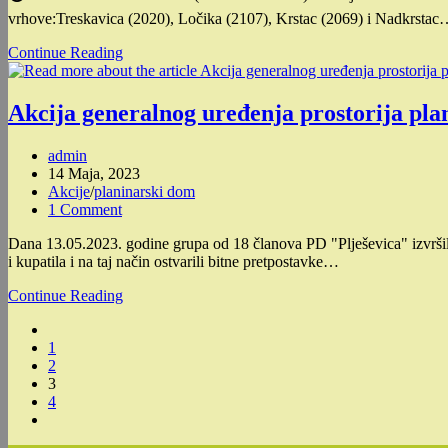
vrhove:Treskavica (2020), Ločika (2107), Krstac (2069) i Nadkrsta
Uspon
Continue Reading
na
Vranicu
Akcija generalnog uređenja prostorija pla
Post
admin
author:
Post
14 Maja, 2023
published:
Post
Akcije
/
planinarski dom
category:
Post
1 Comment
comments:
Dana 13.05.2023. godine grupa od 18 članova PD "Plješevica" izvršila
i kupatila i na taj način ostvarili bitne pretpostavke…
Akcija
Continue Reading
generalnog
Go
uređenja
to
1
prostorija
the
2
planinarskog
previous
3
dom
page
4
“Plješevica”
Go
to