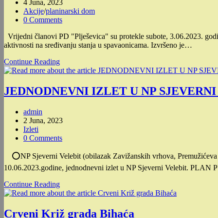
author:
Post
4 Juna, 2023
published:
Post
Akcije
/
planinarski dom
category:
Post
0 Comments
comments:
Vrijedni članovi PD "Plješevica" su protekle subote, 3.06.2023. godin
aktivnosti na sređivanju stanja u spavaonicama. Izvršeno je…
Uređenje
Continue Reading
okoliša
planinarskog
doma
JEDNODNEVNI IZLET U NP SJEVERNI
“Plješevica”
(03.06.2023.)
Post
admin
author:
Post
2 Juna, 2023
published:
Post
Izleti
category:
Post
0 Comments
comments:
⭕️NP Sjeverni Velebit (obilazak Zavižanskih vrhova, Premužićeva s
10.06.2023.godine, jednodnevni izlet u NP Sjeverni Velebit. PLA
JEDNODNEVNI
Continue Reading
IZLET
U
NP
Crveni Križ grada Bihaća