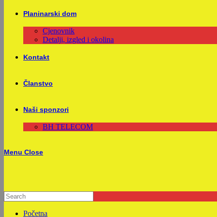
Planinarski dom
Cjenovnik
Detalji, izgled i okolina
Kontakt
Članstvo
Naši sponzori
BH TELECOM
Menu
Close
Početna