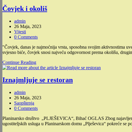
i
28.
Čovjek i okoliš
05.
2023.
Post
admin
godine
author:
Post
26 Maja, 2023
published:
Post
Vijesti
category:
Post
0 Comments
comments:
"Čovjek, danas je najmoćnija vrsta, sposobna svojim aktivnostima uve
svjesno biće, čovjek snosi najveću odgovornost prema okolišu, dru
Čovjek
Continue Reading
i
okoliš
Iznajmljuje se restoran
Post
admin
author:
Post
26 Maja, 2023
published:
Post
Saopštenja
category:
Post
0 Comments
comments:
Planinarsko društvo „PLJEŠEVICA“, Bihać OGLAS Zbog najavljenog ot
ugostiteljskih usluga u Planinarskom domu „Plješevica“ pokreće se 