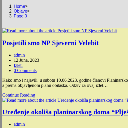
Home
>
Objave
>
Page 3
Posjetili smo NP Sjeverni Velebit
Post
admin
author:
Post
12 Juna, 2023
published:
Post
Izleti
category:
Post
0 Comments
comments:
Kako smo i najavili, u subotu 10.06.2023. godine članovi Planinarsko
a prema objavljenom planu obilaska. Odziv za ovaj izlet…
Posjetili
Continue Reading
smo
NP
Sjeverni
Uređenje okoliša planinarskog doma “Plješ
Velebit
Post
admin