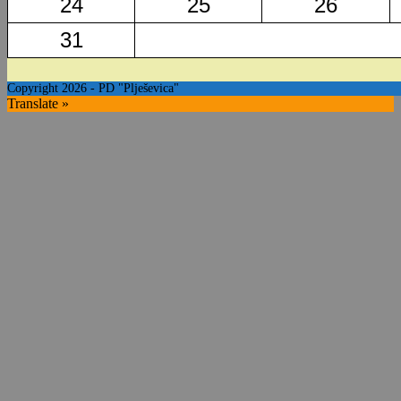
24
25
26
31
Copyright 2026 - PD "Plješevica"
Translate »