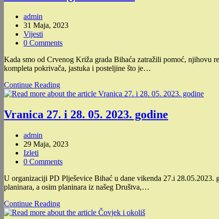
SJEVERNI
VELEBIT
Post
admin
author:
Post
31 Maja, 2023
published:
Post
Vijesti
category:
Post
0 Comments
comments:
Kada smo od Crvenog Križa grada Bihaća zatražili pomoć, njihovu r
kompleta pokrivača, jastuka i posteljine što je…
Crveni
Continue Reading
Križ
grada
Bihaća
Vranica 27. i 28. 05. 2023. godine
Post
admin
author:
Post
29 Maja, 2023
published:
Post
Izleti
category:
Post
0 Comments
comments:
U organizaciji PD Plješevice Bihać u dane vikenda 27.i 28.05.2023.
planinara, a osim planinara iz našeg Društva,…
Vranica
Continue Reading
27.