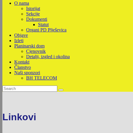
O nama
Istorijat
Sekcije
Dokumenti
Statut
Organi PD Plješevica
Objave
Izleti
Planinarski dom
Cjenovnik
Detalji, izgled i okolina
Kontakt
Članstvo
Naši sponzori
BH TELECOM
Linkovi