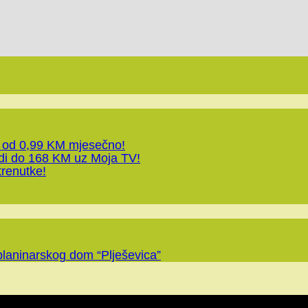
 od 0,99 KM mjesečno!
edi do 168 KM uz Moja TV!
trenutke!
planinarskog dom “Plješevica”