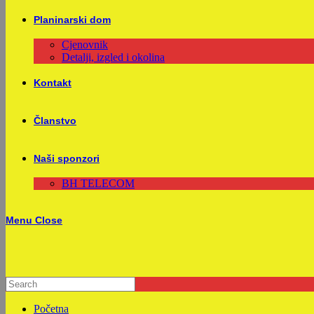
Planinarski dom
Cjenovnik
Detalji, izgled i okolina
Kontakt
Članstvo
Naši sponzori
BH TELECOM
Menu
Close
Početna