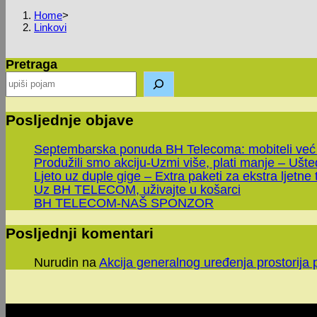
Home
>
Linkovi
Pretraga
Posljednje objave
Septembarska ponuda BH Telecoma: mobiteli već
Produžili smo akciju-Uzmi više, plati manje – Ušt
Ljeto uz duple gige – Extra paketi za ekstra ljetne 
Uz BH TELECOM, uživajte u košarci
BH TELECOM-NAŠ SPONZOR
Posljednji komentari
Nurudin
na
Akcija generalnog uređenja prostorija 