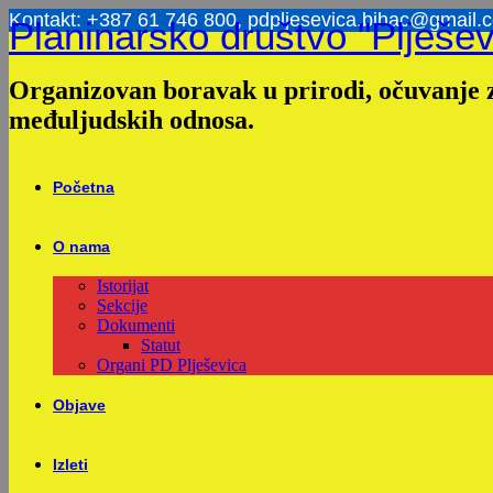
Skip
Kontakt: +387 61 746 800, pdpljesevica.bihac@gmail.
Planinarsko društvo "Plješev
to
content
Organizovan boravak u prirodi, očuvanje z
međuljudskih odnosa.
Početna
O nama
Istorijat
Sekcije
Dokumenti
Statut
Organi PD Plješevica
Objave
Izleti