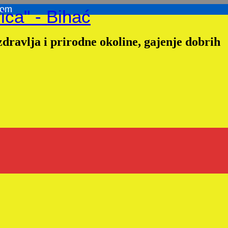
com
ica" - Bihać
dravlja i prirodne okoline, gajenje dobrih