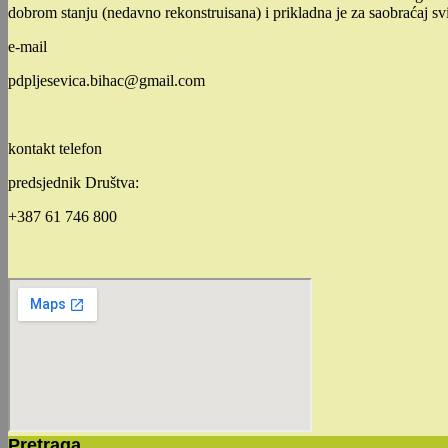
dobrom stanju (nedavno rekonstruisana) i prikladna je za saobraćaj sv
e-mail
pdpljesevica.bihac@gmail.com
kontakt telefon
predsjednik Društva:
+387 61 746 800
Pretraga