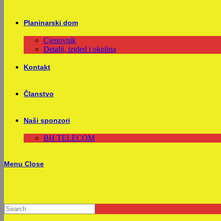
Planinarski dom
Cjenovnik
Detalji, izgled i okolina
Kontakt
Članstvo
Naši sponzori
BH TELECOM
Menu
Close