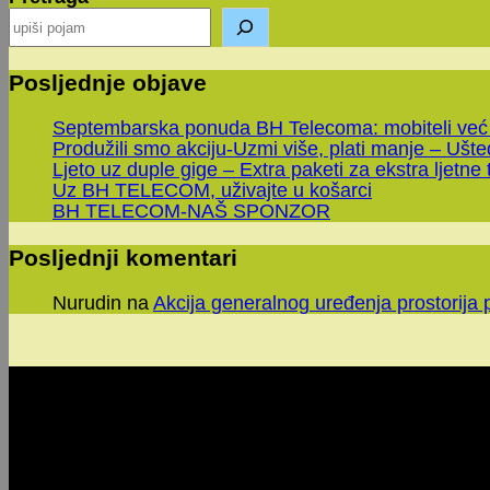
Posljednje objave
Septembarska ponuda BH Telecoma: mobiteli već
Produžili smo akciju-Uzmi više, plati manje – Ušt
Ljeto uz duple gige – Extra paketi za ekstra ljetne 
Uz BH TELECOM, uživajte u košarci
BH TELECOM-NAŠ SPONZOR
Posljednji komentari
Nurudin
na
Akcija generalnog uređenja prostorija 