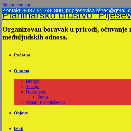
Skip to content
Kontakt: +387 61 746 800, pdpljesevica.bihac@gmail.
Planinarsko društvo "Plješev
Organizovan boravak u prirodi, očuvanje z
međuljudskih odnosa.
Početna
O nama
Istorijat
Sekcije
Dokumenti
Statut
Organi PD Plješevica
Objave
Izleti