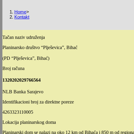
Home
>
Kontakt
Tačan naziv udruženja
Planinarsko društvo “Plješevica”, Bihać
(PD “Plješevica”, Bihać)
Broj računa
1320202029766564
NLB Banka Sarajevo
Identifikacioni broj za direktne poreze
4263323110005
Lokacija planinarskog doma
Planinarski dom se nalazi na oko 12 km od Bihaća i 850 m od regionalne