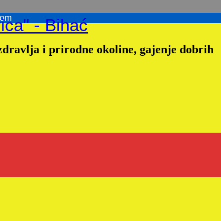
com
ica" - Bihać
dravlja i prirodne okoline, gajenje dobrih