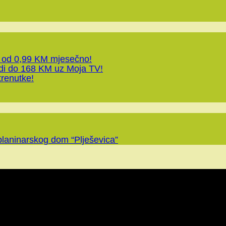
 od 0,99 KM mjesečno!
edi do 168 KM uz Moja TV!
trenutke!
planinarskog dom “Plješevica”