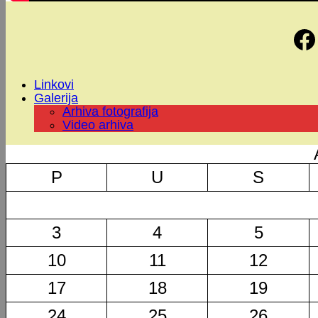
Linkovi
Galerija
Arhiva fotografija
Video arhiva
P
U
S
3
4
5
10
11
12
17
18
19
24
25
26