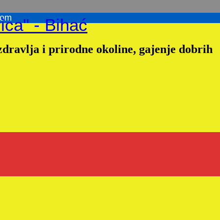
com
ica" - Bihać
dravlja i prirodne okoline, gajenje dobrih