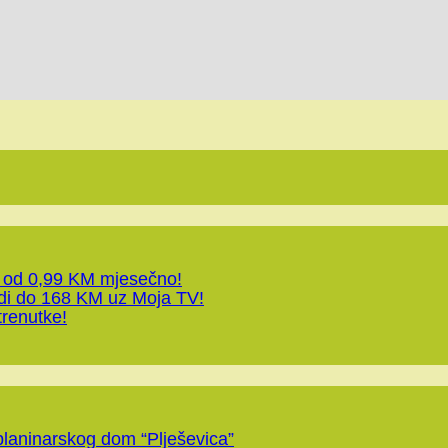
 od 0,99 KM mjesečno!
edi do 168 KM uz Moja TV!
trenutke!
planinarskog dom “Plješevica”