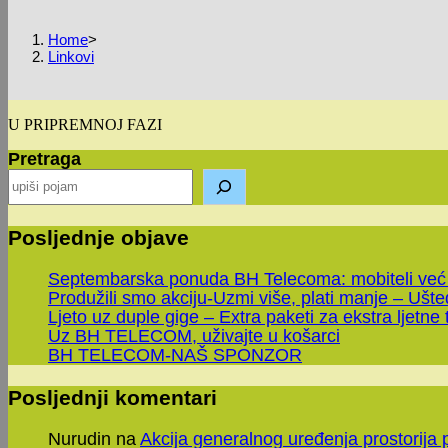
Home
>
Linkovi
U PRIPREMNOJ FAZI
Pretraga
Posljednje objave
Septembarska ponuda BH Telecoma: mobiteli već
Produžili smo akciju-Uzmi više, plati manje – Ušt
Ljeto uz duple gige – Extra paketi za ekstra ljetne 
Uz BH TELECOM, uživajte u košarci
BH TELECOM-NAŠ SPONZOR
Posljednji komentari
Nurudin
na
Akcija generalnog uređenja prostorija 