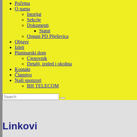
Početna
O nama
Istorijat
Sekcije
Dokumenti
Statut
Organi PD Plješevica
Objave
Izleti
Planinarski dom
Cjenovnik
Detalji, izgled i okolina
Kontakt
Članstvo
Naši sponzori
BH TELECOM
Linkovi