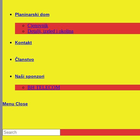
Planinarski dom
Cjenovnik
Detalji, izgled i okolina
Kontakt
Članstvo
Naši sponzori
BH TELECOM
Menu
Close