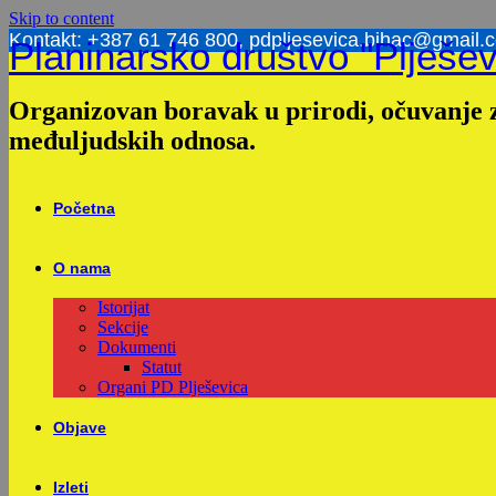
Skip to content
Kontakt: +387 61 746 800, pdpljesevica.bihac@gmail.
Planinarsko društvo "Plješev
Organizovan boravak u prirodi, očuvanje z
međuljudskih odnosa.
Početna
O nama
Istorijat
Sekcije
Dokumenti
Statut
Organi PD Plješevica
Objave
Izleti