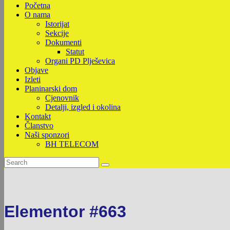
Početna
O nama
Istorijat
Sekcije
Dokumenti
Statut
Organi PD Plješevica
Objave
Izleti
Planinarski dom
Cjenovnik
Detalji, izgled i okolina
Kontakt
Članstvo
Naši sponzori
BH TELECOM
Elementor #663