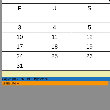
P
U
S
3
4
5
10
11
12
17
18
19
24
25
26
31
Copyright 2026 - PD "Plješevica"
Translate »