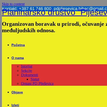
Skip to content
Kontakt: +387 61 746 800, pdpljesevica.bihac@gmail.
Planinarsko društvo "Plješev
Organizovan boravak u prirodi, očuvanje z
međuljudskih odnosa.
Početna
O nama
Istorijat
Sekcije
Dokumenti
Statut
Organi PD Plješevica
Objave
Izleti