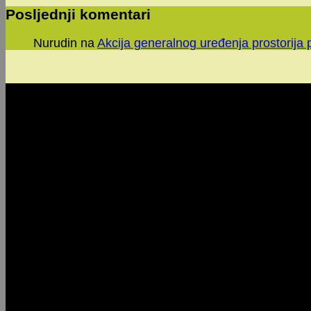
Posljednji komentari
Nurudin
na
Akcija generalnog uređenja prostorija 