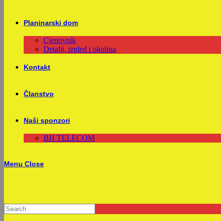
Planinarski dom
Cjenovnik
Detalji, izgled i okolina
Kontakt
Članstvo
Naši sponzori
BH TELECOM
Menu
Close