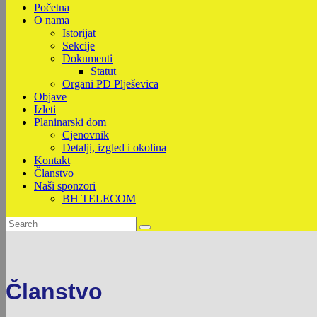
Početna
O nama
Istorijat
Sekcije
Dokumenti
Statut
Organi PD Plješevica
Objave
Izleti
Planinarski dom
Cjenovnik
Detalji, izgled i okolina
Kontakt
Članstvo
Naši sponzori
BH TELECOM
Članstvo