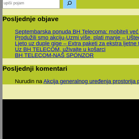
Posljednje objave
Septembarska ponuda BH Telecoma: mobiteli već
Produžili smo akciju-Uzmi više, plati manje – Ušt
Ljeto uz duple gige – Extra paketi za ekstra ljetne 
Uz BH TELECOM, uživajte u košarci
BH TELECOM-NAŠ SPONZOR
Posljednji komentari
Nurudin
na
Akcija generalnog uređenja prostorija 