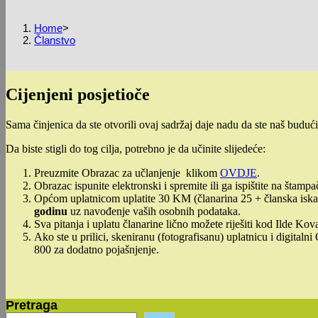
Home
>
Članstvo
Cijenjeni posjetioče
Sama činjenica da ste otvorili ovaj sadržaj daje nadu da ste naš buduć
Da biste stigli do tog cilja, potrebno je da učinite slijedeće:
Preuzmite Obrazac za učlanjenje klikom
OVDJE
.
Obrazac ispunite elektronski i spremite ili ga ispištite na štampa
Općom uplatnicom uplatite 30 KM (članarina 25 + članska iska
godinu
uz navođenje vaših osobnih podataka.
Sva pitanja i uplatu članarine lično možete riješiti kod Ilde Kov
Ako ste u prilici, skeniranu (fotografisanu) uplatnicu i digital
800 za dodatno pojašnjenje.
Pretraga