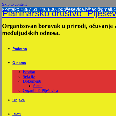
Skip to content
Kontakt: +387 61 746 800, pdpljesevica.bihac@gmail.
Planinarsko društvo "Plješev
Organizovan boravak u prirodi, očuvanje z
međuljudskih odnosa.
Početna
O nama
Istorijat
Sekcije
Dokumenti
Statut
Organi PD Plješevica
Objave
Izleti