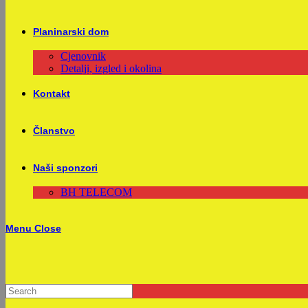
Planinarski dom
Cjenovnik
Detalji, izgled i okolina
Kontakt
Članstvo
Naši sponzori
BH TELECOM
Menu
Close