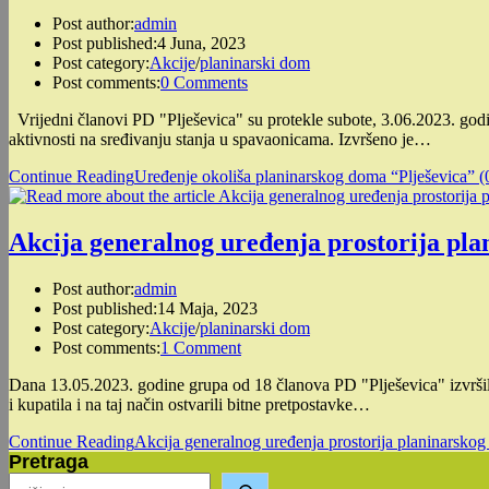
Post author:
admin
Post published:
4 Juna, 2023
Post category:
Akcije
/
planinarski dom
Post comments:
0 Comments
Vrijedni članovi PD "Plješevica" su protekle subote, 3.06.2023. godin
aktivnosti na sređivanju stanja u spavaonicama. Izvršeno je…
Continue Reading
Uređenje okoliša planinarskog doma “Plješevica” (
Akcija generalnog uređenja prostorija pla
Post author:
admin
Post published:
14 Maja, 2023
Post category:
Akcije
/
planinarski dom
Post comments:
1 Comment
Dana 13.05.2023. godine grupa od 18 članova PD "Plješevica" izvršila
i kupatila i na taj način ostvarili bitne pretpostavke…
Continue Reading
Akcija generalnog uređenja prostorija planinarskog
Pretraga