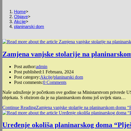
Home
>
Objave
>
Akcije
>
planinarski dom
Zamjena vanjske stolarije na planinarsko
Post author:
admin
Post published:
1 Februara, 2024
Post category:
Akcije
/
planinarski dom
Post comments:
0 Comments
Naše udruženje je početkom ove godine sa Ministarstvom privrede USK
objekata. S obzirom da je na planinarskom domu još uvijek stara…
Continue Reading
Zamjena vanjske stolarije na planinarskom domu “P
Uređenje okoliša planinarskog doma “Plješ