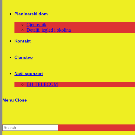
Planinarski dom
Cjenovnik
Detalji, izgled i okolina
Kontakt
Članstvo
Naši sponzori
BH TELECOM
Menu
Close