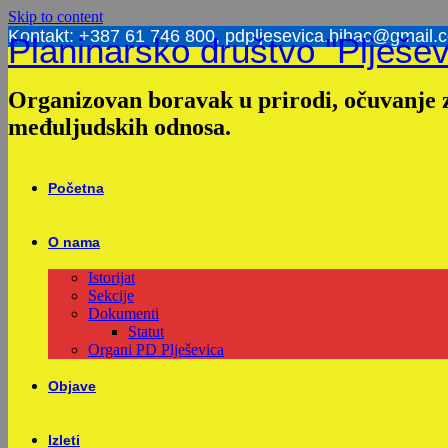
Skip to content
Kontakt: +387 61 746 800, pdpljesevica.bihac@gmail.
Planinarsko društvo "Plješev
Organizovan boravak u prirodi, očuvanje z
međuljudskih odnosa.
Početna
O nama
Istorijat
Sekcije
Dokumenti
Statut
Organi PD Plješevica
Objave
Izleti