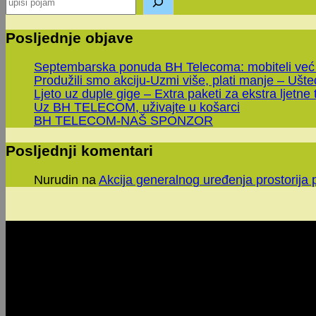
Posljednje objave
Septembarska ponuda BH Telecoma: mobiteli već
Produžili smo akciju-Uzmi više, plati manje – Ušt
Ljeto uz duple gige – Extra paketi za ekstra ljetne 
Uz BH TELECOM, uživajte u košarci
BH TELECOM-NAŠ SPONZOR
Posljednji komentari
Nurudin
na
Akcija generalnog uređenja prostorija 