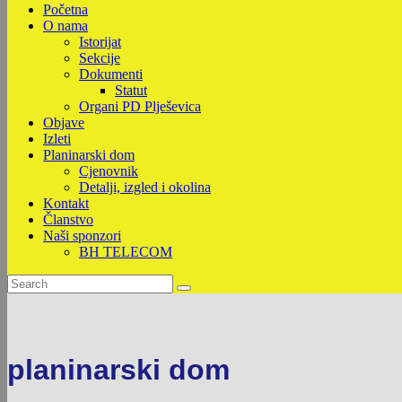
Početna
O nama
Istorijat
Sekcije
Dokumenti
Statut
Organi PD Plješevica
Objave
Izleti
Planinarski dom
Cjenovnik
Detalji, izgled i okolina
Kontakt
Članstvo
Naši sponzori
BH TELECOM
planinarski dom