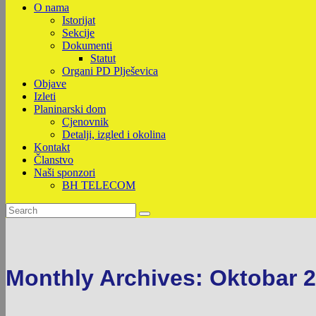
O nama
Istorijat
Sekcije
Dokumenti
Statut
Organi PD Plješevica
Objave
Izleti
Planinarski dom
Cjenovnik
Detalji, izgled i okolina
Kontakt
Članstvo
Naši sponzori
BH TELECOM
Monthly Archives: Oktobar 