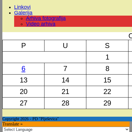
Linkovi
Galerija
Arhiva fotografija
Video arhiva
O
P
U
S
1
6
7
8
13
14
15
20
21
22
27
28
29
Copyright 2026 - PD "Plješevica"
Translate »