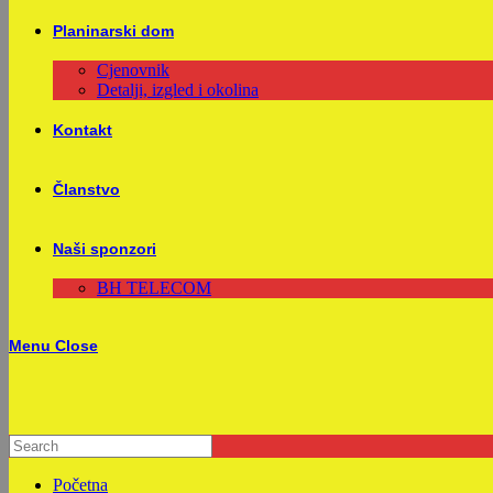
Planinarski dom
Cjenovnik
Detalji, izgled i okolina
Kontakt
Članstvo
Naši sponzori
BH TELECOM
Menu
Close
Početna