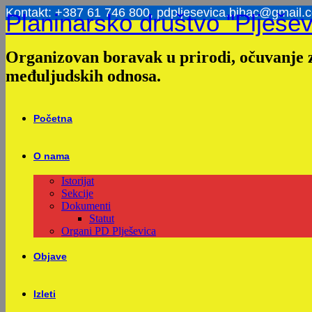
Skip
Kontakt: +387 61 746 800, pdpljesevica.bihac@gmail.
Planinarsko društvo "Plješev
to
content
Organizovan boravak u prirodi, očuvanje z
međuljudskih odnosa.
Početna
O nama
Istorijat
Sekcije
Dokumenti
Statut
Organi PD Plješevica
Objave
Izleti