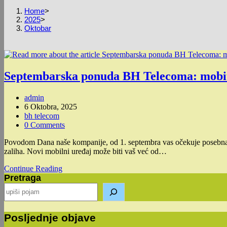
Home
>
2025
>
Oktobar
Septembarska ponuda BH Telecoma: mobit
Post
admin
author:
Post
6 Oktobra, 2025
published:
Post
bh telecom
category:
Post
0 Comments
comments:
Povodom Dana naše kompanije, od 1. septembra vas očekuje posebn
zaliha. Novi mobilni uređaj može biti vaš već od…
Septembarska
Continue Reading
Pretraga
ponuda
BH
Telecoma:
mobiteli
već
Posljednje objave
od