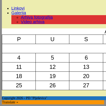
Linkovi
Galerija
Arhiva fotografija
Video arhiva
P
U
S
4
5
6
11
12
13
18
19
20
25
26
27
Copyright 2026 - PD "Plješevica"
Translate »