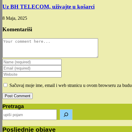
Uz BH TELECOM, uživajte u košarci
8 Maja, 2025
Komentariši
Comment
Enter
your
Enter
name
your
Enter
or
email
your
username
address
website
Sačuvaj moje ime, email i web stranicu u ovom browseru za budu
to
to
URL
comment
comment
(optional)
Pretraga
Posljednje objave