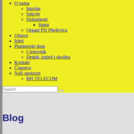
O nama
Istorijat
Sekcije
Dokumenti
Statut
Organi PD Plješevica
Objave
Izleti
Planinarski dom
Cjenovnik
Detalji, izgled i okolina
Kontakt
Članstvo
Naši sponzori
BH TELECOM
Blog