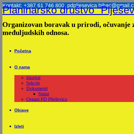
Skip
Kontakt: +387 61 746 800, pdpljesevica.bihac@gmail.
Planinarsko društvo "Plješev
to
content
Organizovan boravak u prirodi, očuvanje z
međuljudskih odnosa.
Početna
O nama
Istorijat
Sekcije
Dokumenti
Statut
Organi PD Plješevica
Objave
Izleti