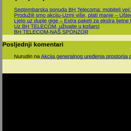
Septembarska ponuda BH Telecoma: mobiteli već
Produžili smo akciju-Uzmi više, plati manje – Ušt
Ljeto uz duple gige – Extra paketi za ekstra ljetne 
Uz BH TELECOM, uživajte u košarci
BH TELECOM-NAŠ SPONZOR
Posljednji komentari
Nurudin
na
Akcija generalnog uređenja prostorija 