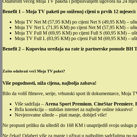
Odabirom većeg Moja TV paketa i potpisivanjem ugovora na 24 mjesec
Benefit 1 – Moja TV paketi po sniženoj cijeni u prvih 12 mjeseci:
Moja TV Net M (57,95 KM) po cijeni Net S (49,95 KM) – uš
Moja TV Net L (71,95 KM) po cijeni Net M (57,95 KM) – uš
Moja TV Full M (69,95 KM) po cijeni Full S (60,95 KM) – uš
Moja TV Full L (83,95 KM) po cijeni Full M (69,95 KM) – u
Benefit 2 – Kupovina uređaja na rate iz partnerske ponude BH 
Zašto odabrati veći Moja TV paket?
Više pogodnosti, niža cijena, najbolja zabava!
Bilo da voliš filmove, serije, vrhunski sport ili dokumentarce, Moja 
Više sadržaja –
Arena Sport Premium
,
CineStar Premiere
,
Brža konekcija – stabilan internet za najbolje online iskustvo!
Nevjerovatne uštede – plati manje, dobiješ više!
Ne propusti priliku da uštediš do 168 KM i unaprijediš svoju uslugu
Ne čekaj! Odaberi više za manje i uživaj u najboljim sadržajima po n