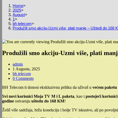
Home
>
2025
>
August
>
1
>
bh telecom
>
Produžili smo akciju-Uzmi više, plati manje – Uštedi do 168
Produžili smo akciju-Uzmi više, plati ma
Post
admin
author:
Post
1 Augusta, 2025
published:
Post
bh telecom
category:
Post
0 Comments
comments:
BH Telecom ti donosi ekskluzivnu priliku da uživaš u
većem paketu 
Svi novi korisnici Moja TV M i L paketa
, kao i
postojeći korisnici
godine
ostvaruju
uštedu do 168 KM
!
Želiš više sadržaja, bržu konekciju i bolje TV iskustvo, ali po povoljn