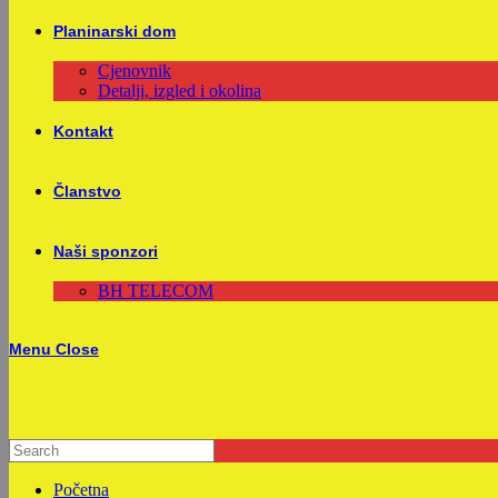
Planinarski dom
Cjenovnik
Detalji, izgled i okolina
Kontakt
Članstvo
Naši sponzori
BH TELECOM
Menu
Close
Početna