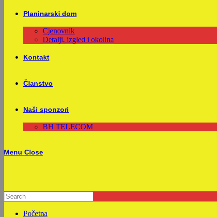
Planinarski dom
Cjenovnik
Detalji, izgled i okolina
Kontakt
Članstvo
Naši sponzori
BH TELECOM
Menu
Close
Početna