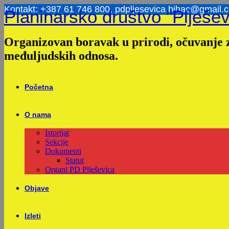
Skip
Kontakt: +387 61 746 800, pdpljesevica.bihac@gmail.
Planinarsko društvo "Plješev
to
content
Organizovan boravak u prirodi, očuvanje z
međuljudskih odnosa.
Početna
O nama
Istorijat
Sekcije
Dokumenti
Statut
Organi PD Plješevica
Objave
Izleti