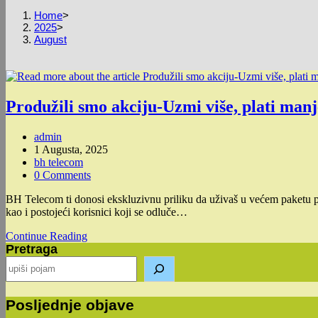
Home
>
2025
>
August
Produžili smo akciju-Uzmi više, plati ma
Post
admin
author:
Post
1 Augusta, 2025
published:
Post
bh telecom
category:
Post
0 Comments
comments:
BH Telecom ti donosi ekskluzivnu priliku da uživaš u većem paketu po
kao i postojeći korisnici koji se odluče…
Produžili
Continue Reading
Pretraga
smo
akciju-
Uzmi
više,
plati
Posljednje objave
manje