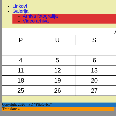
Linkovi
Galerija
Arhiva fotografija
Video arhiva
P
U
S
4
5
6
11
12
13
18
19
20
25
26
27
Copyright 2026 - PD "Plješevica"
Translate »