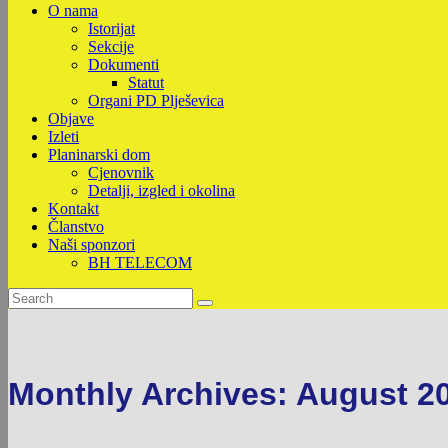
O nama
Istorijat
Sekcije
Dokumenti
Statut
Organi PD Plješevica
Objave
Izleti
Planinarski dom
Cjenovnik
Detalji, izgled i okolina
Kontakt
Članstvo
Naši sponzori
BH TELECOM
Monthly Archives: August 2