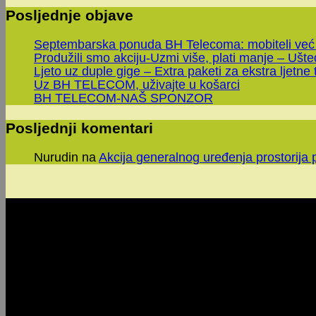
Posljednje objave
Septembarska ponuda BH Telecoma: mobiteli već
Produžili smo akciju-Uzmi više, plati manje – Ušt
Ljeto uz duple gige – Extra paketi za ekstra ljetne 
Uz BH TELECOM, uživajte u košarci
BH TELECOM-NAŠ SPONZOR
Posljednji komentari
Nurudin
na
Akcija generalnog uređenja prostorija 