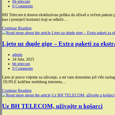
published:
Post
bh telecom
KM
category:
Post
0 Comments
mjesečno!
comments:
BH Telecom ti donosi ekskluzivnu priliku da uživaš u većem paketu po
kao i postojeći korisnici koji se odluče…
Produžili
Continue Reading
smo
akciju-
Uzmi
Ljeto uz duple gige – Extra paketi za ekstr
više,
plati
Post
admin
manje
author:
Post
24 Jula, 2025
–
published:
Post
bh telecom
Uštedi
category:
Post
0 Comments
do
comments:
168
Ljeto je pravo vrijeme za uživanje, a mi vam donosimo još više raz
KM
DUPLE količine mobilnog interneta…
uz
Moja
Ljeto
Continue Reading
TV!
uz
duple
gige
Uz BH TELECOM, uživajte u košarci
–
Extra