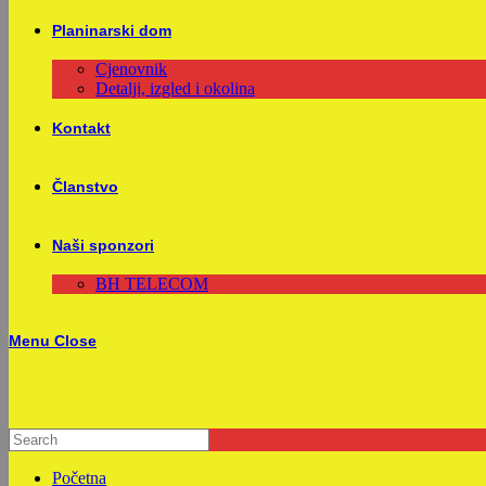
Planinarski dom
Cjenovnik
Detalji, izgled i okolina
Kontakt
Članstvo
Naši sponzori
BH TELECOM
Menu
Close
Početna