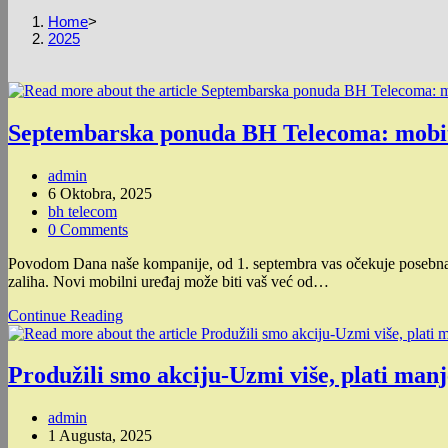
Home
>
2025
Septembarska ponuda BH Telecoma: mobit
Post
admin
author:
Post
6 Oktobra, 2025
published:
Post
bh telecom
category:
Post
0 Comments
comments:
Povodom Dana naše kompanije, od 1. septembra vas očekuje posebn
zaliha. Novi mobilni uređaj može biti vaš već od…
Septembarska
Continue Reading
ponuda
BH
Telecoma:
Produžili smo akciju-Uzmi više, plati ma
mobiteli
već
Post
admin
od
author:
Post
1 Augusta, 2025
0,99