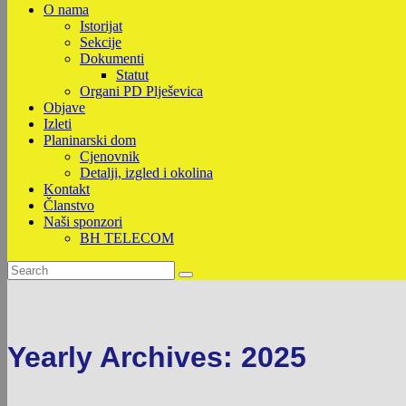
O nama
Istorijat
Sekcije
Dokumenti
Statut
Organi PD Plješevica
Objave
Izleti
Planinarski dom
Cjenovnik
Detalji, izgled i okolina
Kontakt
Članstvo
Naši sponzori
BH TELECOM
Yearly Archives: 2025