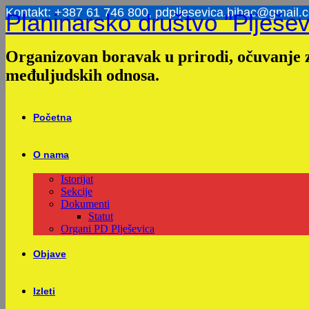
Skip
Kontakt: +387 61 746 800, pdpljesevica.bihac@gmail.
Planinarsko društvo "Plješev
to
content
Organizovan boravak u prirodi, očuvanje z
međuljudskih odnosa.
Početna
O nama
Istorijat
Sekcije
Dokumenti
Statut
Organi PD Plješevica
Objave
Izleti