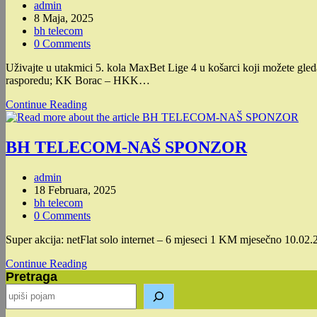
Post
admin
paketi
author:
Post
8 Maja, 2025
za
published:
Post
bh telecom
ekstra
category:
Post
0 Comments
ljetne
comments:
trenutke!
Uživajte u utakmici 5. kola MaxBet Lige 4 u košarci koji možete gl
rasporedu; KK Borac – HKK…
Uz
Continue Reading
BH
TELECOM,
uživajte
BH TELECOM-NAŠ SPONZOR
u
košarci
Post
admin
author:
Post
18 Februara, 2025
published:
Post
bh telecom
category:
Post
0 Comments
comments:
Super akcija: netFlat solo internet – 6 mjeseci 1 KM mjesečno 10.02.
BH
Continue Reading
Pretraga
TELECOM-
NAŠ
SPONZOR