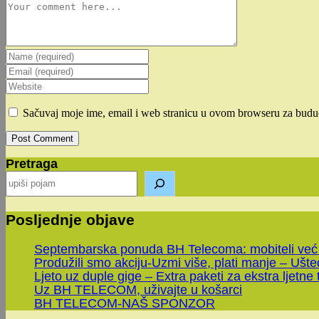
Comment
Enter
your
Enter
name
your
Enter
or
email
your
username
address
website
Sačuvaj moje ime, email i web stranicu u ovom browseru za budu
to
to
URL
comment
comment
(optional)
Pretraga
Posljednje objave
Septembarska ponuda BH Telecoma: mobiteli već
Produžili smo akciju-Uzmi više, plati manje – Ušt
Ljeto uz duple gige – Extra paketi za ekstra ljetne 
Uz BH TELECOM, uživajte u košarci
BH TELECOM-NAŠ SPONZOR