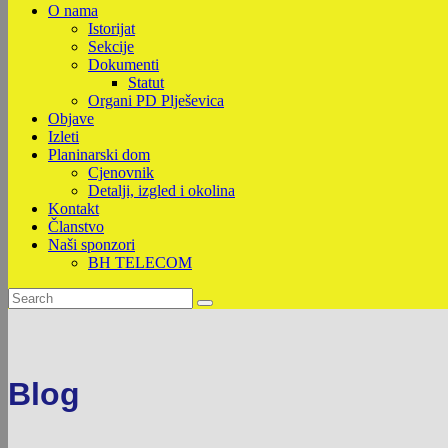
O nama
Istorijat
Sekcije
Dokumenti
Statut
Organi PD Plješevica
Objave
Izleti
Planinarski dom
Cjenovnik
Detalji, izgled i okolina
Kontakt
Članstvo
Naši sponzori
BH TELECOM
Blog