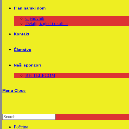
Planinarski dom
Cjenovnik
Detalji, izgled i okolina
Kontakt
Članstvo
Naši sponzori
BH TELECOM
Menu
Close
Početna