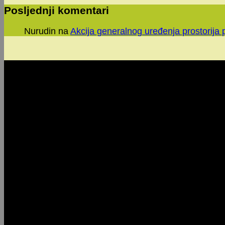
Posljednji komentari
Nurudin
na
Akcija generalnog uređenja prostorija 