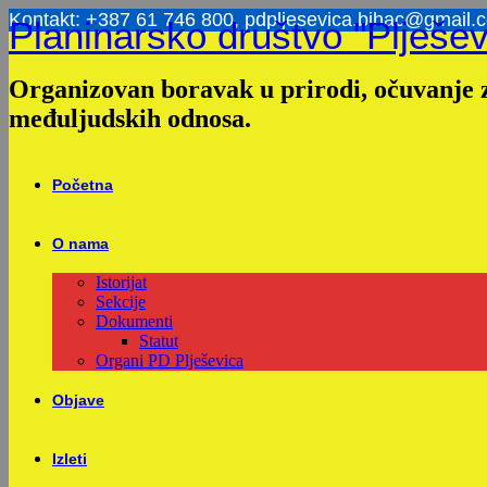
Skip
Kontakt: +387 61 746 800, pdpljesevica.bihac@gmail.
Planinarsko društvo "Plješev
to
content
Organizovan boravak u prirodi, očuvanje z
međuljudskih odnosa.
Početna
O nama
Istorijat
Sekcije
Dokumenti
Statut
Organi PD Plješevica
Objave
Izleti