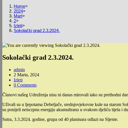
Home
>
2024
>
Mart
>
2
>
Izleti
>
Sokolački grad 2.3.2024.
Sokolački grad 2.3.2024.
Post
admin
author:
Post
2 Marta, 2024
published:
Post
Izleti
category:
Post
0 Comments
comments:
Članovi našeg Udruženja nisu ni danas mirovali iako su prethodni dan 
Uživali su u ljepotama Debeljače, srednjovjekovne kule na starom S
su ponijeli neiscrpnu energiju akumuliranu u svakom djeliću tijela i du
Sutra, 3.3.2024. godine, grupa od 40 planinara odlazi na Sljeme.