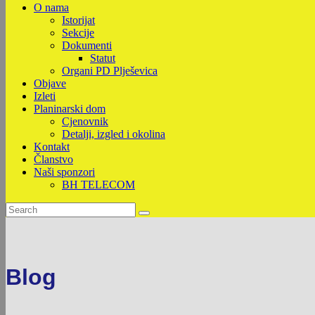
O nama
Istorijat
Sekcije
Dokumenti
Statut
Organi PD Plješevica
Objave
Izleti
Planinarski dom
Cjenovnik
Detalji, izgled i okolina
Kontakt
Članstvo
Naši sponzori
BH TELECOM
Blog