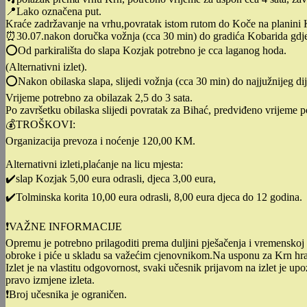
📍Lako označena put.
Kraće zadržavanje na vrhu,povratak istom rutom do Koče na planini K
⏰️30.07.nakon doručka vožnja (cca 30 min) do gradića Kobarida gdje 
⭕️Od parkirališta do slapa Kozjak potrebno je cca laganog hoda.
(Alternativni izlet).
⭕️Nakon obilaska slapa, slijedi vožnja (cca 30 min) do najjužnijeg d
Vrijeme potrebno za obilazak 2,5 do 3 sata.
Po završetku obilaska slijedi povratak za Bihać, predviđeno vrijeme p
💰TROŠKOVI:
Organizacija prevoza i noćenje 120,00 KM.
Alternativni izleti,plaćanje na licu mjesta:
✔️slap Kozjak 5,00 eura odrasli, djeca 3,00 eura,
✔️Tolminska korita 10,00 eura odrasli, 8,00 eura djeca do 12 godina.
❗️VAŽNE INFORMACIJE
Opremu je potrebno prilagoditi prema duljini pješačenja i vremensko
obroke i piće u skladu sa važećim cjenovnikom.Na usponu za Krn hran
Izlet je na vlastitu odgovornost, svaki učesnik prijavom na izlet je up
pravo izmjene izleta.
❗️Broj učesnika je ograničen.