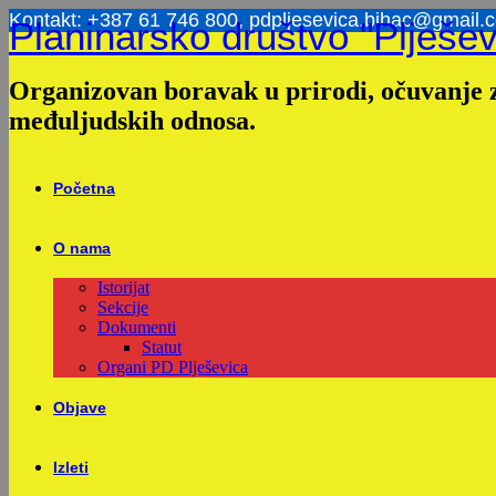
Skip
Kontakt: +387 61 746 800, pdpljesevica.bihac@gmail.
Planinarsko društvo "Plješev
to
content
Organizovan boravak u prirodi, očuvanje z
međuljudskih odnosa.
Početna
O nama
Istorijat
Sekcije
Dokumenti
Statut
Organi PD Plješevica
Objave
Izleti