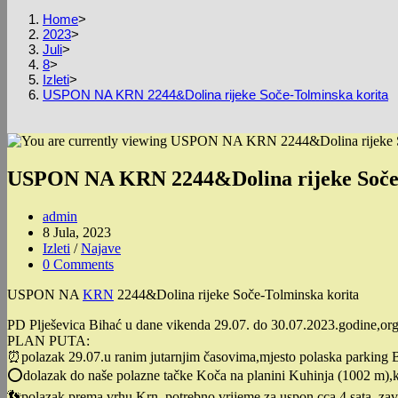
Home
>
2023
>
Juli
>
8
>
Izleti
>
USPON NA KRN 2244&Dolina rijeke Soče-Tolminska korita
USPON NA KRN 2244&Dolina rijeke Soče-
Post
admin
author:
Post
8 Jula, 2023
published:
Post
Izleti
/
Najave
category:
Post
0 Comments
comments:
USPON NA
KRN
2244&Dolina rijeke Soče-Tolminska korita
PD Plješevica Bihać u dane vikenda 29.07. do 30.07.2023.godine,orga
PLAN PUTA:
⏰️polazak 29.07.u ranim jutarnjim časovima,mjesto polaska parking 
⭕️dolazak do naše polazne tačke Koča na planini Kuhinja (1002 m),
👣polazak prema vrhu Krn, potrebno vrijeme za uspon cca 4 sata, zav