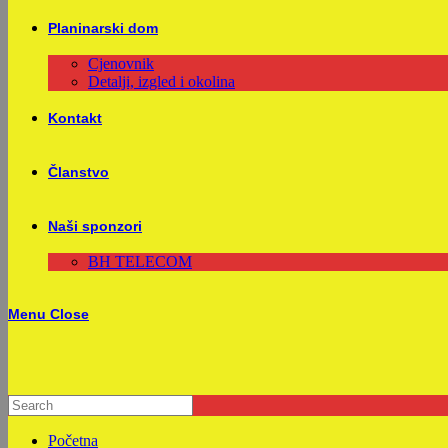
Planinarski dom
Cjenovnik
Detalji, izgled i okolina
Kontakt
Članstvo
Naši sponzori
BH TELECOM
Menu
Close
Početna