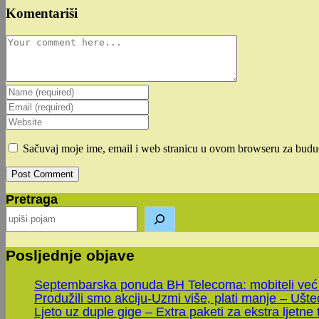
Komentariši
Comment
Enter
your
Enter
name
your
Enter
or
email
your
username
address
website
Sačuvaj moje ime, email i web stranicu u ovom browseru za budu
to
to
URL
comment
comment
(optional)
Pretraga
Posljednje objave
Septembarska ponuda BH Telecoma: mobiteli već
Produžili smo akciju-Uzmi više, plati manje – Ušt
Ljeto uz duple gige – Extra paketi za ekstra ljetne 