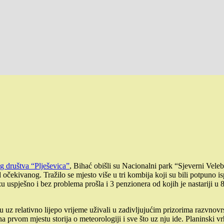
g društva “Plješevica”
, Bihać obišli su Nacionalni park “Sjeverni Vele
 očekivanog. Tražilo se mjesto više u tri kombija koji su bili potpuno is
u uspješno i bez problema prošla i 3 penzionera od kojih je nastariji u 8
su uz relativno lijepo vrijeme uživali u zadivljujućim prizorima razvnovr
prvom mjestu storija o meteorologiji i sve što uz nju ide. Planinski vr