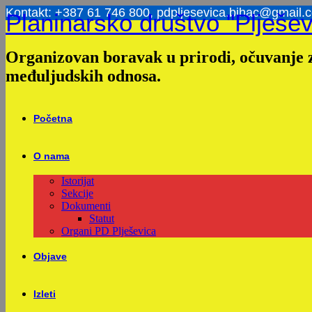
Skip
Kontakt: +387 61 746 800, pdpljesevica.bihac@gmail.
Planinarsko društvo "Plješev
to
content
Organizovan boravak u prirodi, očuvanje z
međuljudskih odnosa.
Početna
O nama
Istorijat
Sekcije
Dokumenti
Statut
Organi PD Plješevica
Objave
Izleti