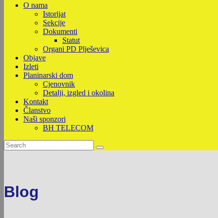
O nama
Istorijat
Sekcije
Dokumenti
Statut
Organi PD Plješevica
Objave
Izleti
Planinarski dom
Cjenovnik
Detalji, izgled i okolina
Kontakt
Članstvo
Naši sponzori
BH TELECOM
Blog