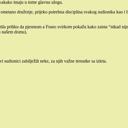
svakako imaju u tome glavnu ulogu.
m ometano druženje, prijeko potrebna disciplina svakog sudionika kao i 
ila priliku da pjesmom a Frano svirkom pokažu kako zaista “nikad nije
a u našem domu).
i sudionici zabilježili neke, za njih važne trenutke sa izleta.