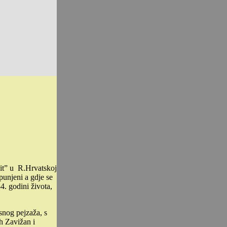
bit” u R.Hrvatskoj
punjeni a gdje se
4. godini života,
snog pejzaža, s
h Zavižan i