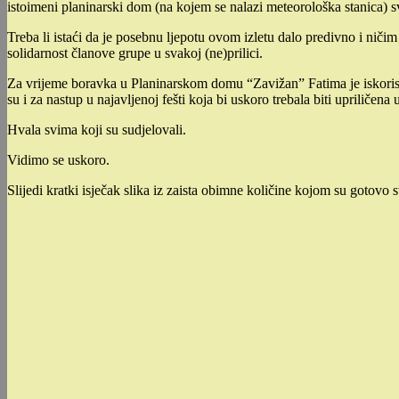
istoimeni planinarski dom (na kojem se nalazi meteorološka stanica) 
Treba li istaći da je posebnu ljepotu ovom izletu dalo predivno i niči
solidarnost članove grupe u svakoj (ne)prilici.
Za vrijeme boravka u Planinarskom domu “Zavižan” Fatima je iskorist
su i za nastup u najavljenoj fešti koja bi uskoro trebala biti upriličen
Hvala svima koji su sudjelovali.
Vidimo se uskoro.
Slijedi kratki isječak slika iz zaista obimne količine kojom su gotovo sv