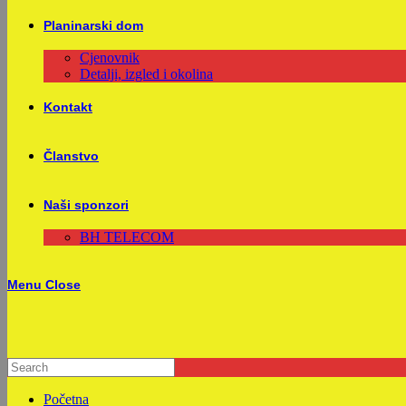
Planinarski dom
Cjenovnik
Detalji, izgled i okolina
Kontakt
Članstvo
Naši sponzori
BH TELECOM
Menu
Close
Početna