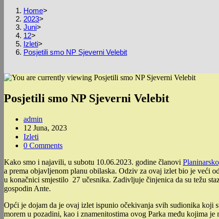
Home
>
2023
>
Juni
>
12
>
Izleti
>
Posjetili smo NP Sjeverni Velebit
Posjetili smo NP Sjeverni Velebit
Post
admin
author:
Post
12 Juna, 2023
published:
Post
Izleti
category:
Post
0 Comments
comments:
Kako smo i najavili, u subotu 10.06.2023. godine članovi
Planinarsko
a prema objavljenom planu obilaska. Odziv za ovaj izlet bio je veći od
u konačnici smjestilo 27 učesnika. Zadivljuje činjenica da su težu staz
gospodin Ante.
Opći je dojam da je ovaj izlet ispunio očekivanja svih sudionika koji 
morem u pozadini, kao i znamenitostima ovog Parka među kojima je na 