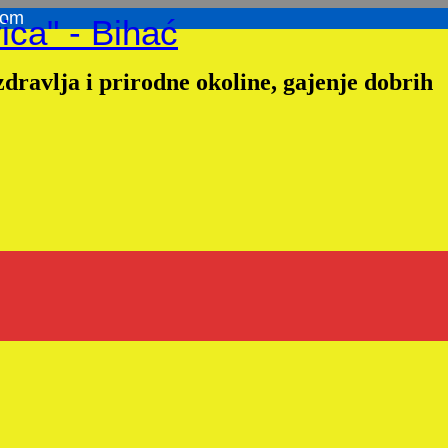
com
ica" - Bihać
dravlja i prirodne okoline, gajenje dobrih