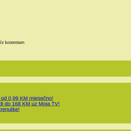
će komentare.
 od 0,99 KM mjesečno!
edi do 168 KM uz Moja TV!
trenutke!