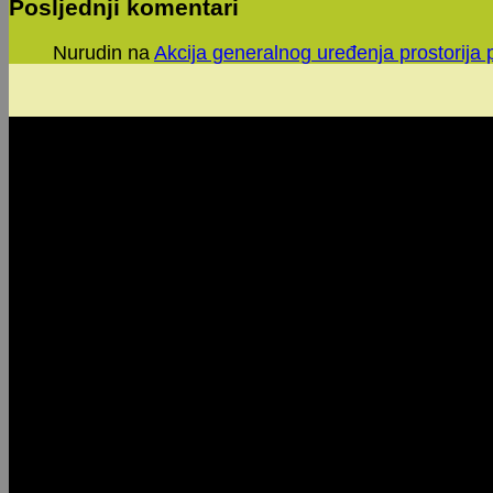
Posljednji komentari
Nurudin
na
Akcija generalnog uređenja prostorija 