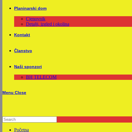
Planinarski dom
Cjenovnik
Detalji, izgled i okolina
Kontakt
Članstvo
Naši sponzori
BH TELECOM
Menu
Close
Početna