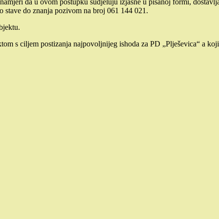
o namjeri da u ovom postupku sudjeluju izjasne u pisanoj formi, dostavlj
to stave do znanja pozivom na broj 061 144 021.
bjektu.
om s ciljem postizanja najpovoljnijeg ishoda za PD „Plješevica“ a koji 