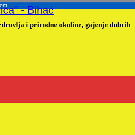
com
ica" - Bihać
dravlja i prirodne okoline, gajenje dobrih