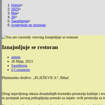
Home
>
2023
>
Maj
>
26
>
Saopštenja
>
Iznajmljuje se restoran
Iznajmljuje se restoran
Post
admin
author:
Post
26 Maja, 2023
published:
Post
Saopštenja
category:
Post
0 Comments
comments:
Planinarsko društvo „PLJEŠEVICA“, Bihać
Zbog najavljenog otkaza dosadašnjih korisnika prostorija kuhinje i r
se postupak javnog prikupljanja ponuda za najam ovih prostorija za is