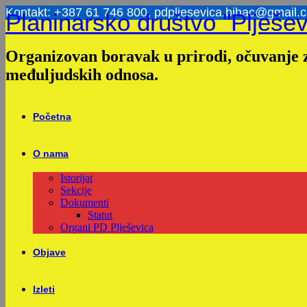
Skip
Kontakt: +387 61 746 800, pdpljesevica.bihac@gmail.
Planinarsko društvo "Plješev
to
content
Organizovan boravak u prirodi, očuvanje z
međuljudskih odnosa.
Početna
O nama
Istorijat
Sekcije
Dokumenti
Statut
Organi PD Plješevica
Objave
Izleti