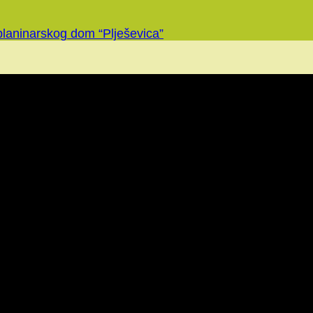
planinarskog dom “Plješevica”