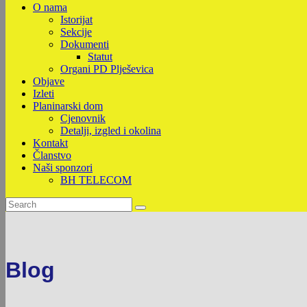
O nama
Istorijat
Sekcije
Dokumenti
Statut
Organi PD Plješevica
Objave
Izleti
Planinarski dom
Cjenovnik
Detalji, izgled i okolina
Kontakt
Članstvo
Naši sponzori
BH TELECOM
Blog