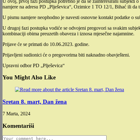
U ovoj, prvoj fazi postupka potrebno je da se zainteresirani subjekti 
namjere na adresu PD „Plješevica“, Ozimice 1 TO 12/1, Bihać ili da 
U pismu namjere neophodno je navesti osnovne kontakt podatke o su
U drugoj fazi postupka vodiće se odvojeni pregovori sa svakim subjekt
kombinaciji obima preuzetih obaveza i iznosa mjesečne najamnine.
Prijave će se primati do 10.06.2023. godine.
Prijavljeni sudionici će o pregovorima biti naknadno obavješteni.
Upravni odbor PD „Plješevica“
You Might Also Like
Sretan 8. mart, Dan žena
7 Marta, 2024
Komentariši
Comment