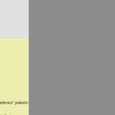
lješevica“ pokreće