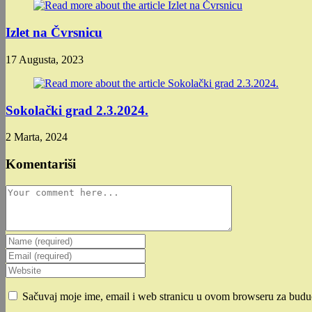
Izlet na Čvrsnicu
17 Augusta, 2023
Sokolački grad 2.3.2024.
2 Marta, 2024
Komentariši
Comment
Enter
your
Enter
name
your
Enter
or
email
your
username
address
website
Sačuvaj moje ime, email i web stranicu u ovom browseru za budu
to
to
URL