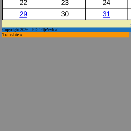
22
23
24
29
30
31
Copyright 2026 - PD "Plješevica"
Translate »