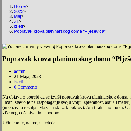
Home
>
2023
>
Maj
>
21
>
Izleti
>
Popravak krova planinarskog doma “Plješevica”
Popravak krova planinarskog doma “Plješ
Post
admin
author:
Post
21 Maja, 2023
published:
Post
Izleti
category:
Post
0 Comments
comments:
Na objavu o potrebi da se izvrši popravak krova planinarskog doma, n
limar, stavio je na raspolaganje svoju volju, spremnost, alat a i mater
(intenzivna rosulja i vlažan i sklizak pokrov). Asistirali smo mu dr. 
više nego očekivanim ishodom.
Učinjeno je, naime, slijedeće: