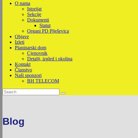
O nama
Istorijat
Sekcije
Dokumenti
Statut
Organi PD Plješevica
Objave
Izleti
Planinarski dom
Cjenovnik
Detalji, izgled i okolina
Kontakt
Članstvo
Naši sponzori
BH TELECOM
Blog