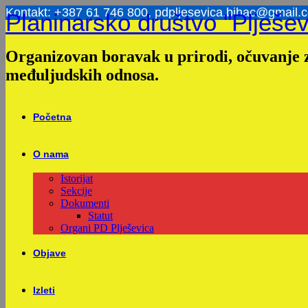
Skip
Kontakt: +387 61 746 800, pdpljesevica.bihac@gmail.
Planinarsko društvo "Plješev
to
content
Organizovan boravak u prirodi, očuvanje z
međuljudskih odnosa.
Početna
O nama
Istorijat
Sekcije
Dokumenti
Statut
Organi PD Plješevica
Objave
Izleti