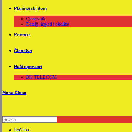
Planinarski dom
Cjenovnik
Detalji, izgled i okolina
Kontakt
Članstvo
Naši sponzori
BH TELECOM
Menu
Close
Početna