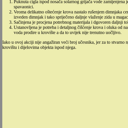
Puknuta cigla ispod nosača solarnog grijača vode zamijenjena j
spavaonici.
Veoma delikatno oštećenje krova nastalo rušenjem dimnjaka cent
izveden dimnjak i tako spriječeno daljnje vlaženje zida u magac
Sačinjena je procjena potrebnog materijala i dgovoren daljnji t
Ustanovljena je potreba i detaljnog čišćenje krova i oluka od na
voda prodire u krovište a da to uvijek nije trenutno uočljivo.
Iako u ovoj akciji nije angažiran veći broj učesnika, jer za to stvarno n
krovištu i dijelovima objekta ispod njega.