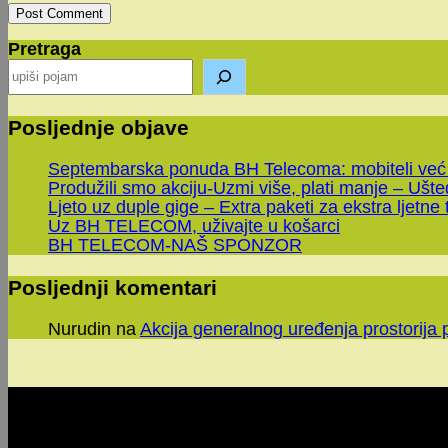
comment
comment
(optional)
Pretraga
Posljednje objave
Septembarska ponuda BH Telecoma: mobiteli već
Produžili smo akciju-Uzmi više, plati manje – Ušt
Ljeto uz duple gige – Extra paketi za ekstra ljetne 
Uz BH TELECOM, uživajte u košarci
BH TELECOM-NAŠ SPONZOR
Posljednji komentari
Nurudin
na
Akcija generalnog uređenja prostorija 