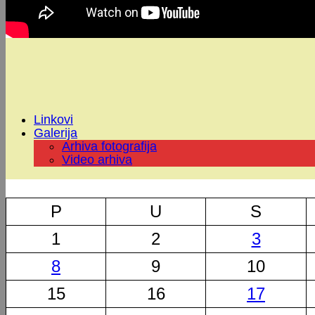
Linkovi
Galerija
Arhiva fotografija
Video arhiva
P
U
S
1
2
3
8
9
10
15
16
17